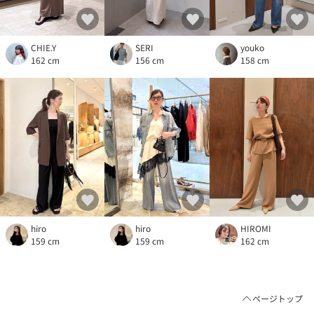
CHIE.Y
SERI
youko
162 cm
156 cm
158 cm
hiro
hiro
HIROMI
159 cm
159 cm
162 cm
ページトップ