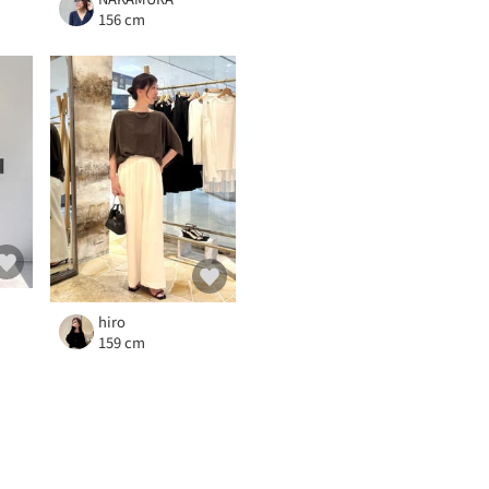
156 cm
hiro
159 cm