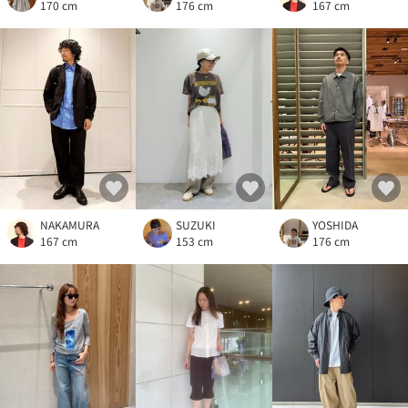
170 cm
176 cm
167 cm
NAKAMURA
YOSHIDA
SUZUKI
167 cm
176 cm
153 cm