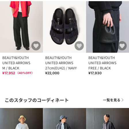
BEAUTY&YOUTH
BEAUTY&YOUTH
BEAUTY&YOUTH
UNITED ARROWS
UNITED ARROWS
UNITED ARROWS
M / BLACK
27cm(EU42) / NAVY
FREE / BLACK
¥17,952
¥22,000
¥17,930
（
40
%OFF）
このスタッフのコーディネート
一覧を見る