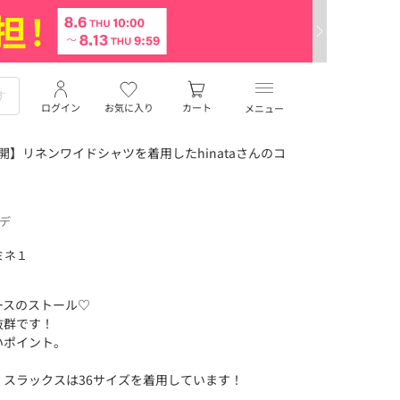
ログイン
お気に入り
カート
メニュー
開】リネンワイドシャツを着用したhinataさんのコ
ーデ
ミネ１
ースのストール♡
抜群です！
いポイント。
スラックスは36サイズを着用しています！