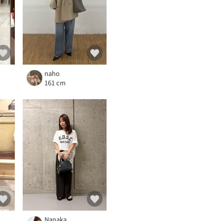
naho
161 cm
Nanaka