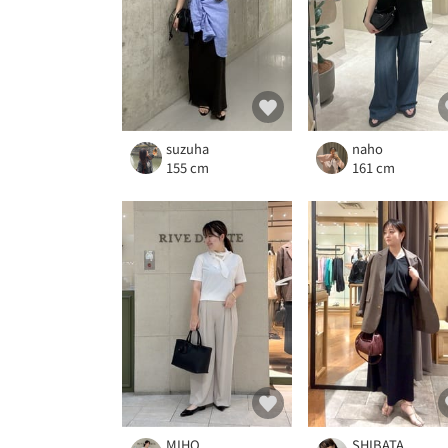
suzuha
naho
155 cm
161 cm
MIHO
SHIBATA