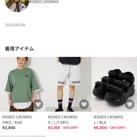
RODEO CROWNS
2026/06/09
着用アイテム
RODEO CROWNS
RODEO CROWNS
RODEO CROWNS
FREE / KHA
S / L/T.GRY1
L / BLK
¥3,850
¥3,169
¥6,800
（
42
%OFF）
（
20
%OFF）