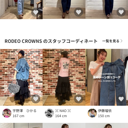
RODEO CROWNS
のスタッフコーディネート
一覧を見る
宇野澤 ひかる
⌘ NAO ⌘
伊藤瑠依
167 cm
164 cm
150 cm