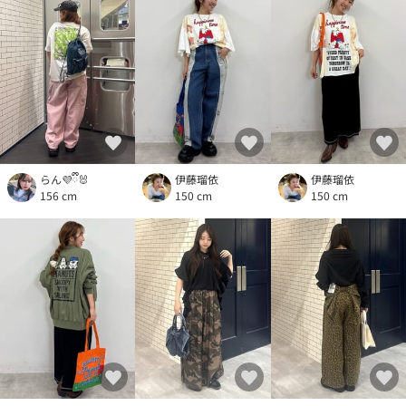
らん💜ྀི🐰
伊藤瑠依
伊藤瑠依
156 cm
150 cm
150 cm