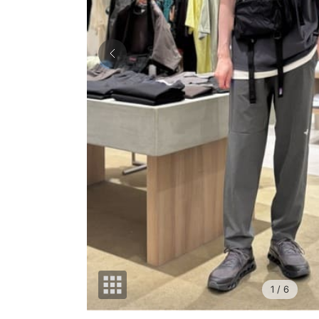
1
/ 6