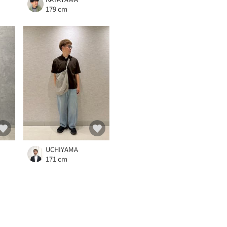
179 cm
UCHIYAMA
171 cm