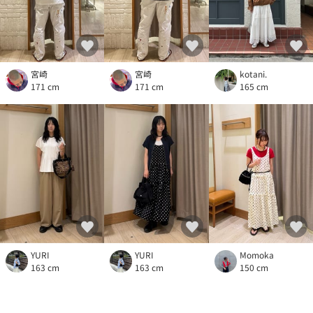
宮崎
宮崎
kotani.
171 cm
171 cm
165 cm
YURI
YURI
Momoka
163 cm
163 cm
150 cm