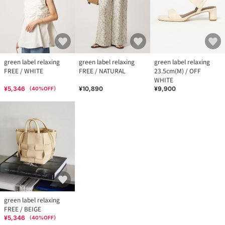
green label relaxing
green label relaxing
green label relaxing
FREE / WHITE
FREE / NATURAL
23.5cm(M) / OFF
WHITE
¥5,346
¥10,890
¥9,900
（
40
%OFF）
green label relaxing
FREE / BEIGE
¥5,346
（
40
%OFF）