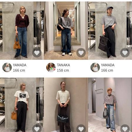
YAMADA
TANAKA
YAMADA
166 cm
158 cm
166 cm