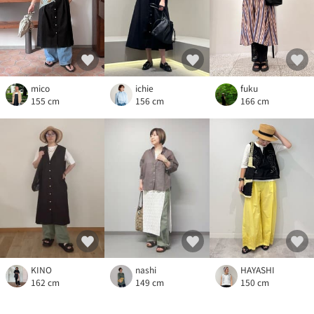
mico
ichie
fuku
155 cm
156 cm
166 cm
KINO
nashi
HAYASHI
162 cm
149 cm
150 cm