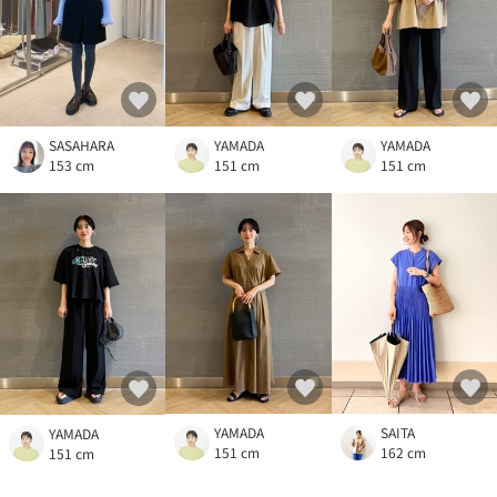
SASAHARA
YAMADA
YAMADA
153 cm
151 cm
151 cm
YAMADA
SAITA
YAMADA
151 cm
162 cm
151 cm