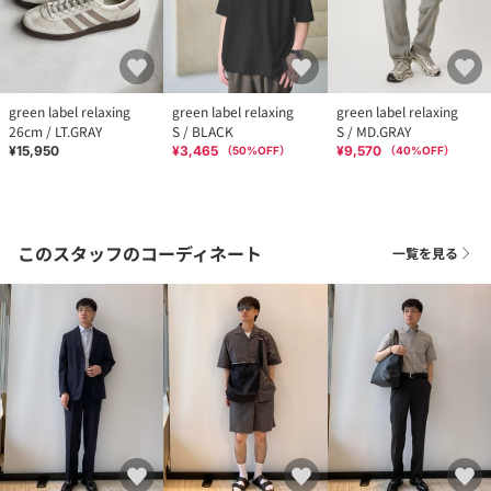
green label relaxing
green label relaxing
green label relaxing
26cm / LT.GRAY
S / BLACK
S / MD.GRAY
¥15,950
¥3,465
¥9,570
（
50
%OFF）
（
40
%OFF）
このスタッフのコーディネート
一覧を見る