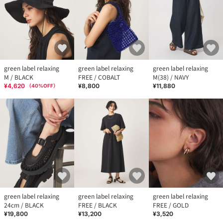
green label relaxing
green label relaxing
green label relaxing
M / BLACK
FREE / COBALT
M(38) / NAVY
¥4,620
¥8,800
¥11,880
（
40
%OFF）
green label relaxing
green label relaxing
green label relaxing
24cm / BLACK
FREE / BLACK
FREE / GOLD
¥19,800
¥13,200
¥3,520