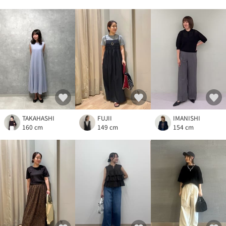
TAKAHASHI
FUJII
IMANISHI
160 cm
149 cm
154 cm