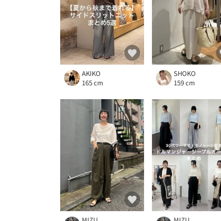
AKIKO
SHOKO
165 cm
159 cm
MIZU
MIZU