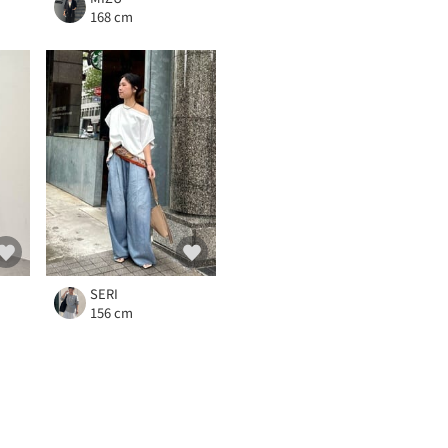
168 cm
SERI
156 cm