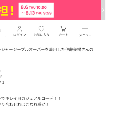
ログイン
お気に入り
カート
メニュー
ンジャージープルオーバーを着用した伊藤美樹さんの
デ
TE
ネ１
ンでキレイ目カジュアルコーデ！！
り合わせればこなれ感が‼︎