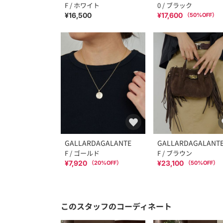
F / ホワイト
0 / ブラック
¥16,500
¥17,600
（
50
%OFF）
GALLARDAGALANTE
GALLARDAGALANT
F / ゴールド
F / ブラウン
¥7,920
¥23,100
（
20
%OFF）
（
50
%OFF）
このスタッフのコーディネート