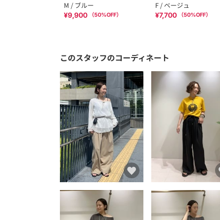
M / ブルー
F / ベージュ
¥9,900
¥7,700
（
50
%OFF）
（
50
%OFF）
このスタッフのコーディネート