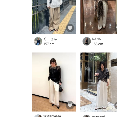
くーさん
NANA
157 cm
156 cm
YONEYAMA
manami