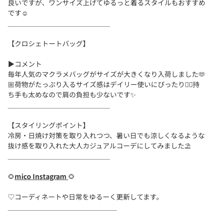
良いですが、ワンサイズ上げてゆるっと着るスタイルもおすすめ
です☺️
＿＿＿＿＿＿＿＿＿＿＿＿＿＿＿
【クロシェトートバッグ】
▶︎コメント
毎年人気のマクラメバッグがサイズが大きくなり入荷しました🫶
🏼荷物がたっぷり入るサイズ感はデイリー使いにぴったり💁‍♀️持
ち手も太めなので肩の負担も少ないです✨
＿＿＿＿＿＿＿＿＿＿＿＿＿＿＿
【スタイリングポイント】
冷房・日焼け対策を取り入れつつ、暑い日でも涼しくなるような
抜け感を取り入れた大人カジュアルコーデにしてみました⛱️
＿＿＿＿＿＿＿＿＿＿＿＿＿＿＿
🌻
mico Instagram
🌻
♡コーディネートや日常をゆるーく更新してます。
＿＿＿＿＿＿＿＿＿＿＿＿＿＿＿＿