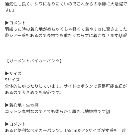
通気性も良く、シワになりにくいのでこれからの季節に大活躍で
す🙆‍♀️
▶︎コメント
羽織った時の着心地がめちゃくちゃ軽くて着やすさに驚きました
🤭シアー感もあるので長袖でも重たくならずに着こなせます🙌🌈
＿＿＿＿＿＿＿＿＿＿＿＿＿＿＿
【ガーメントベイカーパンツ】
▶︎サイズ
Sサイズ
全体的にゆったりしています。サイドのボタンで調整可能＆紐が
あるので大きめでも安心です。
▶︎着心地・生地感
コットン素材なのでとても柔らかく履き心地抜群です🙌
▶︎コメント
あると便利なベイカーパンツ。155cmだとSサイズが丈感も丁度