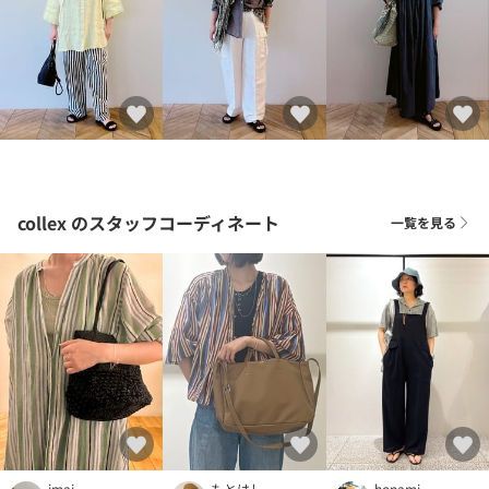
collex
のスタッフコーディネート
一覧を見る
imai
もとはし。
honami