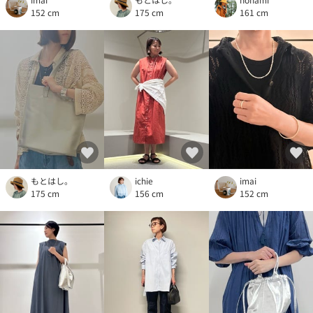
152 cm
175 cm
161 cm
もとはし。
ichie
imai
175 cm
156 cm
152 cm