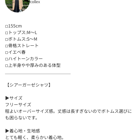
collex
◽︎155cm
◽︎トップス:M〜L
◽︎ボトムス:S〜M
◽︎骨格ストレート
◽︎イエベ春
◽︎ハイトーンカラー
◽︎上半身やや厚みのある体型
＿＿＿＿＿＿＿＿＿＿＿＿＿＿＿
【シアーガーゼシャツ】
▶︎サイズ
フリーサイズ
程よいオーバーサイズ感。丈感は長すぎないのでボトムス選びに
も困らないです。
▶︎着心地・生地感
とても軽く、柔らかい着心地。