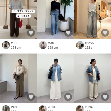
MICHI
MAMI
Osayo
168 cm
158 cm
162 cm
RAN
YUNA
YUNA