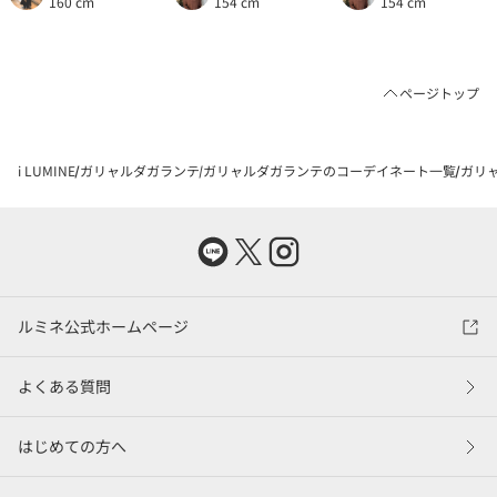
160 cm
154 cm
154 cm
ページトップ
i LUMINE
ガリャルダガランテ
ガリャルダガランテのコーデイネート一覧
ガリャ
ルミネ公式ホームページ
よくある質問
はじめての方へ