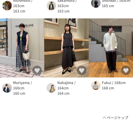
Nishimoto /
Sakamoto /
Shishido / 165cm
163cm
163cm
165 cm
163 cm
163 cm
Moriyama /
Nakajima /
Fukui / 168cm
160cm
164cm
168 cm
160 cm
164 cm
ページトップ