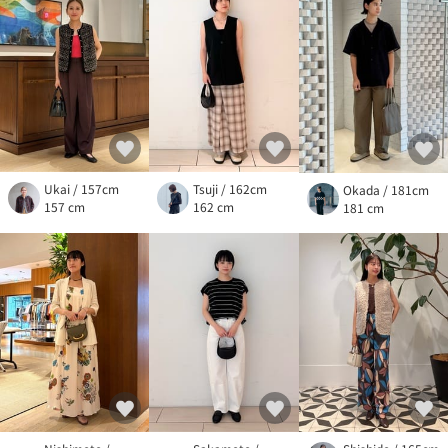
Ukai / 157cm
Tsuji / 162cm
Okada / 181cm
157 cm
162 cm
181 cm