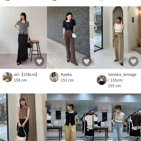
airi【158cm】
Kyoka
nonoka_lemage
158 cm
151 cm
/ 155cm
155 cm