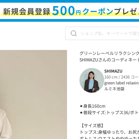
グリーンレーベルリラクシング
SHIMAZUさんのコーディネート
SHIMAZU
160 cm / 2436 コ
green label relaxi
ルミネ池袋
⚫︎身長160cm
⚫︎普段サイズ:トップス36/ボトム
【サイズ感】
トップス:身幅ゆったり、お尻
ボトムス:ウエストややゆった