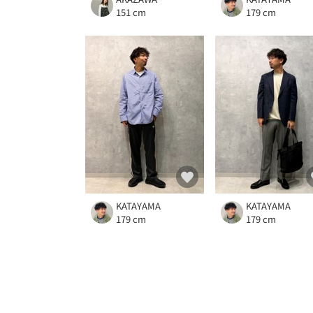
151 cm
179 cm
KATAYAMA
KATAYAMA
179 cm
179 cm