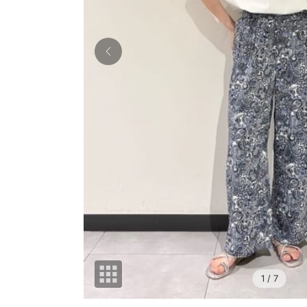
1
/ 7