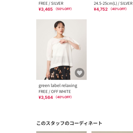
FREE / SILVER
24.5-25cm(L) / SILVER
¥3,465
¥4,752
（
50
%OFF）
（
40
%OFF）
green label relaxing
FREE / OFF WHITE
¥3,564
（
40
%OFF）
このスタッフのコーディネート