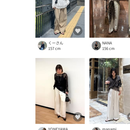
くーさん
NANA
157 cm
156 cm
YONEYAMA
manami