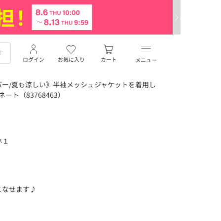
ログイン
お気に入り
カート
メニュー
バー/夏も涼しい》半袖メッシュジャケットを着用し
ネート（83768463）
ネ１
！
こなせます♪