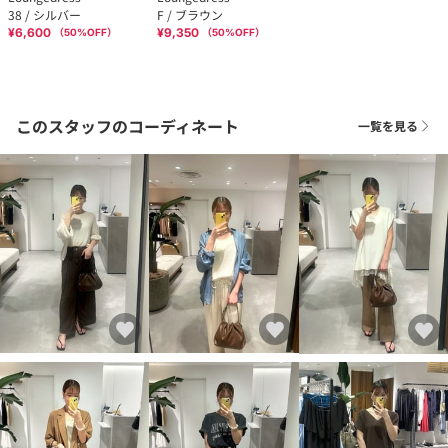
38 / シルバー
F / ブラウン
¥6,600
¥9,350
（
50
%OFF）
（
50
%OFF）
このスタッフのコーディネート
一覧を見る