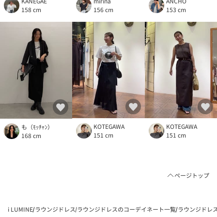
KANEGAE
mirina
ANCHO
158 cm
156 cm
153 cm
KOTEGAWA
KOTEGAWA
も（ﾓｯﾁｬﾝ）
151 cm
151 cm
168 cm
ページトップ
i LUMINE
ラウンジドレス
ラウンジドレスのコーデイネート一覧
ラウンジドレスの