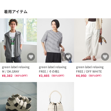
着用アイテム
green label relaxing
green label relaxing
green label relaxing
M / DK.GRAY
FREE / その他1
FREE / OFF WHITE
¥8,382
¥3,465
¥4,950
（
40
%OFF）
（
50
%OFF）
（
50
%OFF）