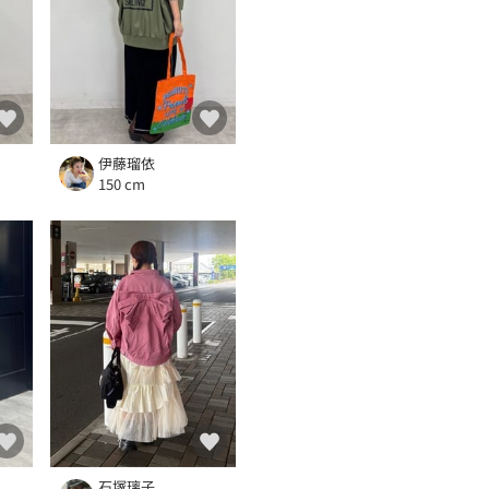
伊藤瑠依
150 cm
石塚璃子