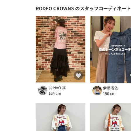
RODEO CROWNS
のスタッフコーディネート
⌘ NAO ⌘
伊藤瑠依
164 cm
150 cm