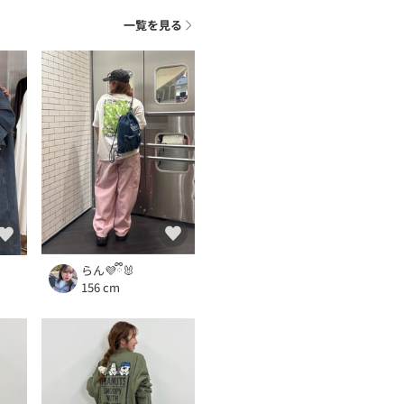
一覧を見る
らん💜ྀི🐰
156 cm