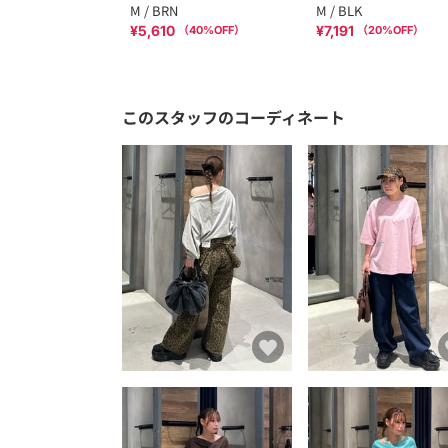
M / BRN
M / BLK
¥5,610
¥7,191
（
40
%OFF）
（
20
%OFF）
このスタッフのコーディネート