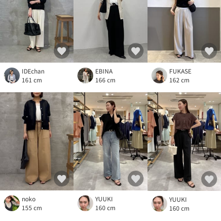
IDEchan
EBINA
FUKASE
161 cm
166 cm
162 cm
noko
YUUKI
YUUKI
155 cm
160 cm
160 cm