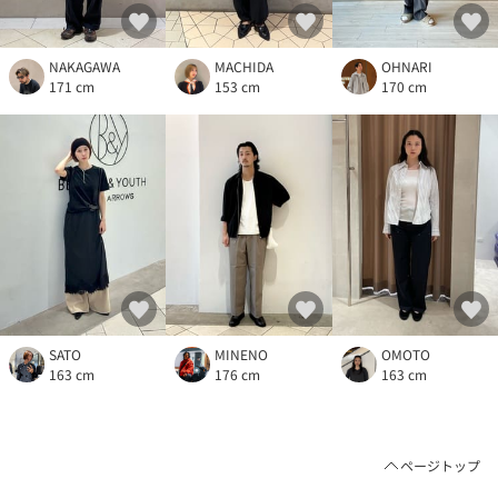
NAKAGAWA
MACHIDA
OHNARI
171 cm
153 cm
170 cm
SATO
MINENO
OMOTO
163 cm
176 cm
163 cm
ページトップ