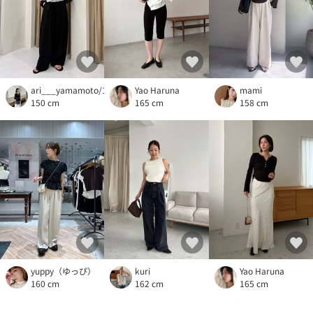
ari___yamamoto/150cm
Yao Haruna
mami
150 cm
165 cm
158 cm
yuppy（ゆっぴ）
kuri
Yao Haruna
160 cm
162 cm
165 cm