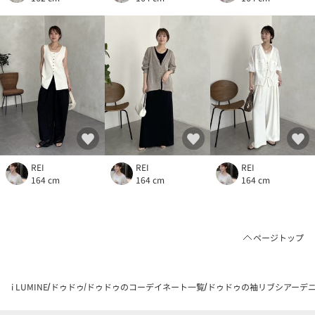
REI
REI
REI
164 cm
164 cm
164 cm
ページトップ
i LUMINE
ドゥドゥ
ドゥドゥのコーデイネート一覧
ドゥドゥの袖リブシアーデニム