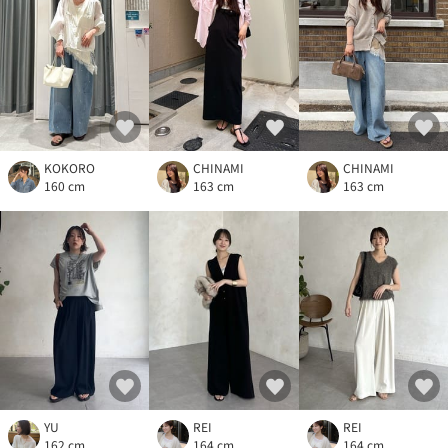
KOKORO
CHINAMI
CHINAMI
160 cm
163 cm
163 cm
YU
REI
REI
162 cm
164 cm
164 cm