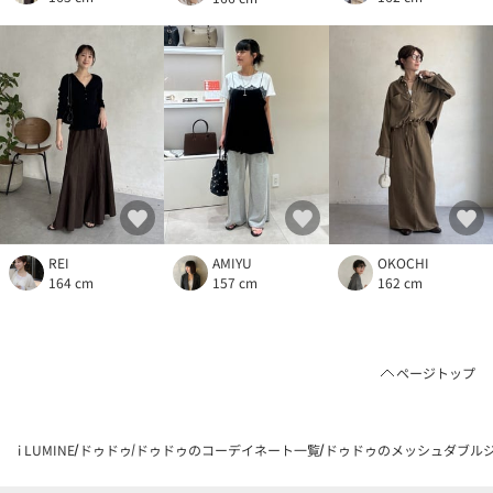
REI
AMIYU
OKOCHI
164 cm
157 cm
162 cm
ページトップ
i LUMINE
ドゥドゥ
ドゥドゥのコーデイネート一覧
ドゥドゥのメッシュダブルジャ