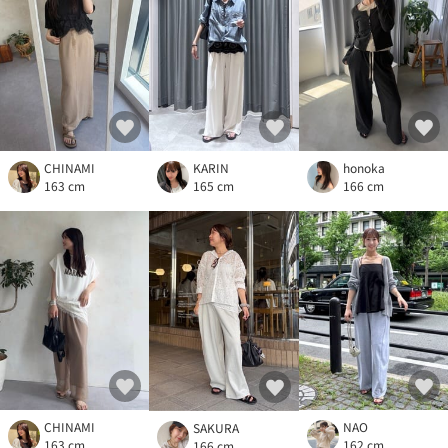
CHINAMI
KARIN
honoka
163 cm
165 cm
166 cm
CHINAMI
NAO
SAKURA
163 cm
162 cm
166 cm