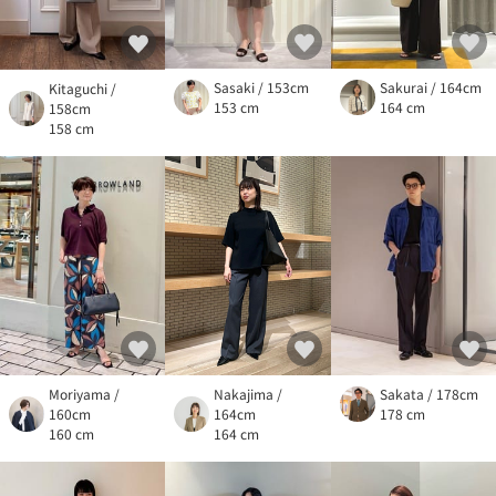
Sasaki / 153cm
Sakurai / 164cm
Kitaguchi /
153 cm
164 cm
158cm
158 cm
Moriyama /
Nakajima /
Sakata / 178cm
160cm
164cm
178 cm
160 cm
164 cm