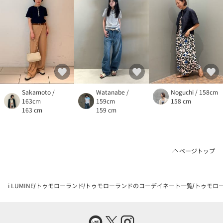
Sakamoto /
Watanabe /
Noguchi / 158cm
163cm
159cm
158 cm
163 cm
159 cm
ページトップ
i LUMINE
トゥモローランド
トゥモローランドのコーデイネート一覧
トゥモロー