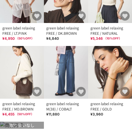
green label relaxing
green label relaxing
green label relaxing
FREE / LT.PINK
FREE / DK.BROWN
FREE / NATURAL
¥4,950
¥4,840
¥5,346
（
50
%OFF）
（
10
%OFF）
green label relaxing
green label relaxing
green label relaxing
FREE / MD.BROWN
M(38) / COBALT
FREE / GOLD
¥4,455
¥11,880
¥3,960
（
50
%OFF）
取り扱いなし