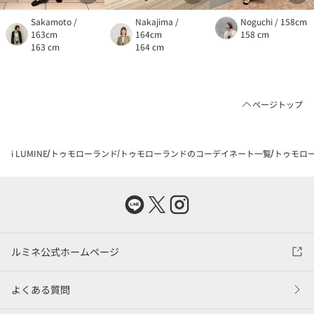
Sakamoto /
Nakajima /
Noguchi / 158cm
163cm
164cm
158 cm
163 cm
164 cm
ページトップ
i LUMINE
トゥモローランド
トゥモローランドのコーデイネート一覧
トゥモロー
ルミネ公式ホームページ
よくある質問