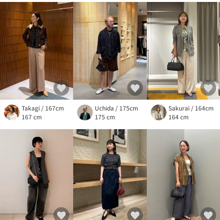
Takagi / 167cm
Uchida / 175cm
Sakurai / 164cm
167 cm
175 cm
164 cm