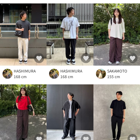
HASHIMURA
HASHIMURA
SAKAMOTO
168 cm
168 cm
155 cm