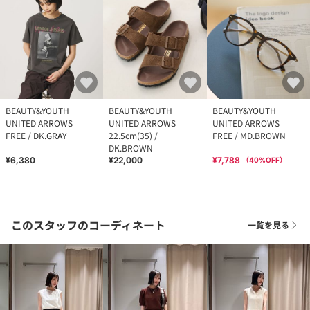
BEAUTY&YOUTH
BEAUTY&YOUTH
BEAUTY&YOUTH
UNITED ARROWS
UNITED ARROWS
UNITED ARROWS
FREE / DK.GRAY
22.5cm(35) /
FREE / MD.BROWN
DK.BROWN
¥6,380
¥22,000
¥7,788
（
40
%OFF）
このスタッフのコーディネート
一覧を見る