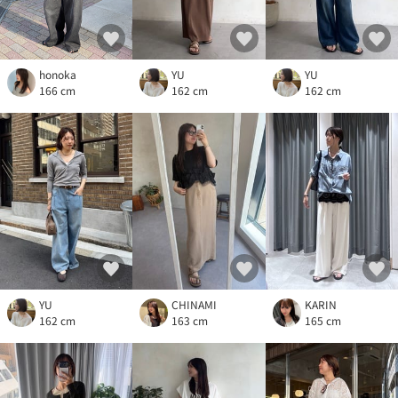
honoka
YU
YU
166 cm
162 cm
162 cm
YU
CHINAMI
KARIN
162 cm
163 cm
165 cm