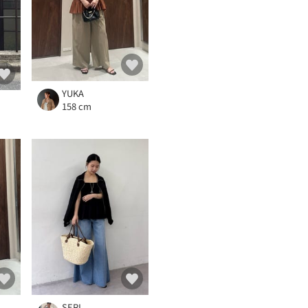
YUKA
158 cm
SERI