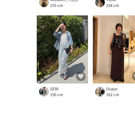
155 cm
158 cm
SERI
Osayo
156 cm
162 cm