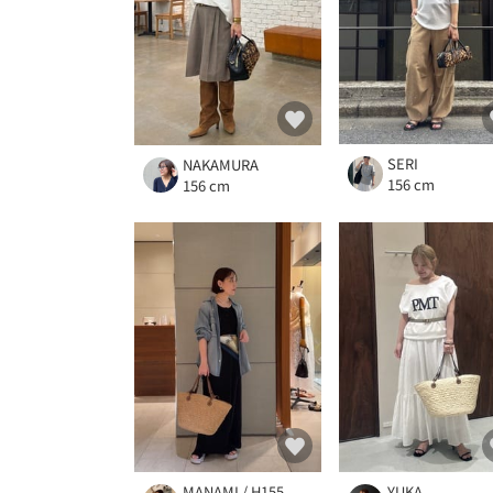
SERI
NAKAMURA
156 cm
156 cm
MANAMI / H155
YUKA