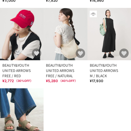
¥11,000
¥7,920
¥14,960
BEAUTY&YOUTH
BEAUTY&YOUTH
BEAUTY&YOUTH
UNITED ARROWS
UNITED ARROWS
UNITED ARROWS
FREE / RED
FREE / NATURAL
M / BLACK
¥2,772
¥5,280
¥17,930
（
30
%OFF）
（
40
%OFF）