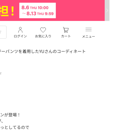
ログイン
お気に入り
カート
メニュー
ーパンツを着用したYUさんのコーディネート
デ
ウンが登場！
が、
ロっとしてるので
！