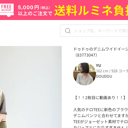
ドゥドゥのデニムワイドイージ
（83773047）
YU
162 cm / 928 コー
DOUDOU
【！！2枚目に動画あり！！】
人気のテロTEEに新色のブラ
デニムパンツと合わせてます
TEEがジョーゼット素材でテ
カジュアルになりすぎません