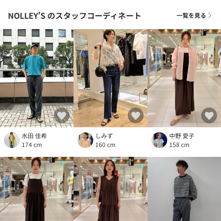
NOLLEY'S
のスタッフコーディネート
一覧を見る
水田 佳希
しみず
中野 愛子
174 cm
160 cm
158 cm