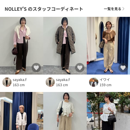
NOLLEY'S
のスタッフコーディネート
一覧を見る
sayaka.f
sayaka.f
イワイ
163 cm
163 cm
159 cm