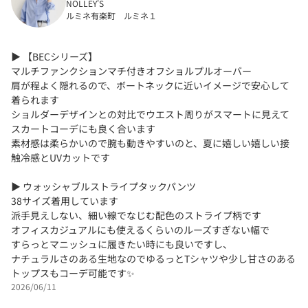
NOLLEY'S
ルミネ有楽町 ルミネ１
▶︎ 【BECシリーズ】
マルチファンクションマチ付きオフショルプルオーバー
肩が程よく隠れるので、ボートネックに近いイメージで安心して
着られます
ショルダーデザインとの対比でウエスト周りがスマートに見えて
スカートコーデにも良く合います
素材感は柔らかいので腕も動きやすいのと、夏に嬉しい嬉しい接
触冷感とUVカットです
▶︎ ウォッシャブルストライプタックパンツ
38サイズ着用しています
派手見えしない、細い線でなじむ配色のストライプ柄です
オフィスカジュアルにも使えるくらいのルーズすぎない幅で
すらっとマニッシュに履きたい時にも良いですし、
ナチュラルさのある生地なのでゆるっとTシャツや少し甘さのある
トップスもコーデ可能です✨
2026/06/11