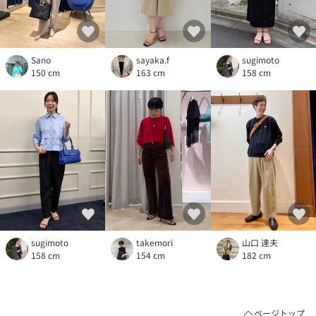
Sano
sayaka.f
sugimoto
150 cm
163 cm
158 cm
sugimoto
takemori
山口 達夫
158 cm
154 cm
182 cm
ページトップ