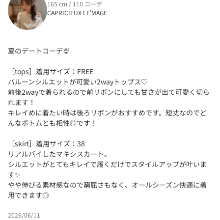
165 cm / 110 コーデ
CAPRICIEUX LE'MAGE
夏のデートコーデ🍨
［tops］着用サイズ：FREE
バルーンシルエットが可愛い2wayトップス♡
前後2wayで着られるので前リボンにしても甘さが出て可愛く切ら
れます！
キレイめに着たい時は後ろリボンがおすすめです。短丈なのでど
んなボトムとも相性◎です！
［skirt］着用サイズ：38
リアルバイしたマキシスカート。
シルエットがとてもキレイで履くだけでスタイルアップが叶いま
す✨
やや伸びる素材感なので窮屈さもなく、オールシーズン快適に着
用できます◎
2026/06/11