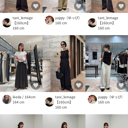
tani_lemage
yuppy（ゆっぴ）
tani_lemage
【160cm】
160 cm
【160cm】
160 cm
160 cm
ikeda / 164cm
tani_lemage
yuppy（ゆっぴ）
164 cm
【160cm】
160 cm
160 cm