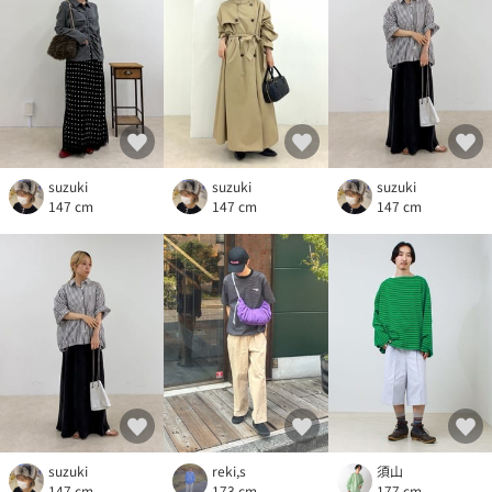
suzuki
suzuki
suzuki
147 cm
147 cm
147 cm
suzuki
reki,s
須山
147 cm
173 cm
177 cm