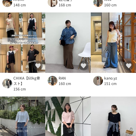
148 cm
168 cm
160 cm
CHIKA【60kg骨
RAN
kano.yz
スト】
160 cm
151 cm
156 cm