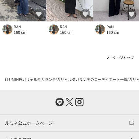
RAN
RAN
RAN
160 cm
160 cm
160 cm
ページトップ
i LUMINE
ガリャルダガランテ
ガリャルダガランテのコーデイネート一覧
ガリャ
ルミネ公式ホームページ