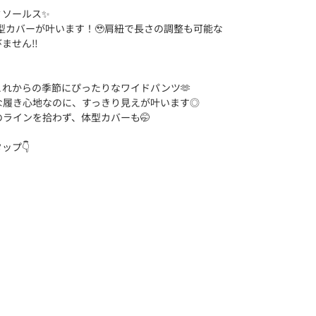
ミソールス✨
型カバーが叶います！🥹肩紐で長さの調整も可能な
ません‼️
れからの季節にぴったりなワイドパンツ🫶
な履き心地なのに、すっきり見えが叶います◎
ラインを拾わず、体型カバーも🤭
ップ👇