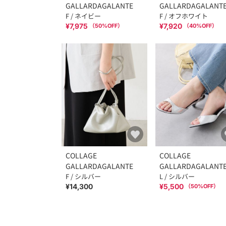
GALLARDAGALANTE
GALLARDAGALANT
F / ネイビー
F / オフホワイト
¥7,975
¥7,920
（
50
%OFF）
（
40
%OFF）
COLLAGE
COLLAGE
GALLARDAGALANTE
GALLARDAGALANT
F / シルバー
L / シルバー
¥14,300
¥5,500
（
50
%OFF）