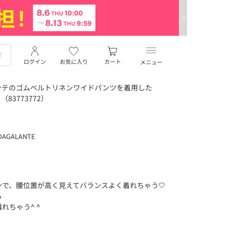
ログイン
お気に入り
カート
メニュー
ンテのゴムベルトリネンワイドパンツを着用した
83773772）
DAGALANTE
で、腰位置が高く見えてバランスよく着れちゃう🤍
る
れちゃう^ ^