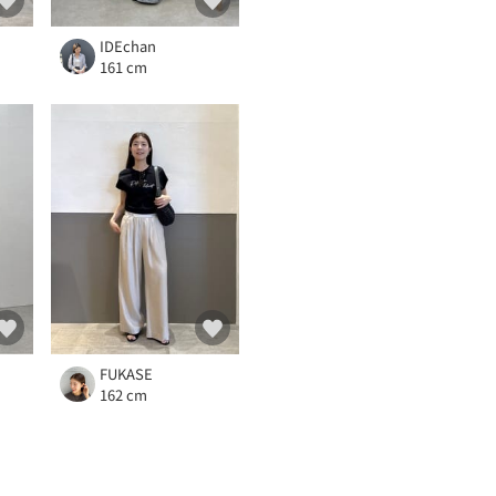
IDEchan
161 cm
FUKASE
162 cm