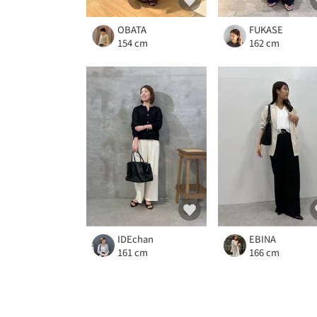
OBATA
FUKASE
154 cm
162 cm
IDEchan
EBINA
161 cm
166 cm