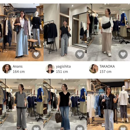
Anans
yagishita
TAKAOKA
164 cm
151 cm
157 cm