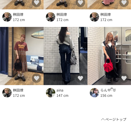
桝田燎
桝田燎
桝田燎
172 cm
172 cm
172 cm
桝田燎
aina
らん💜ྀི🐰
172 cm
147 cm
156 cm
ページトップ