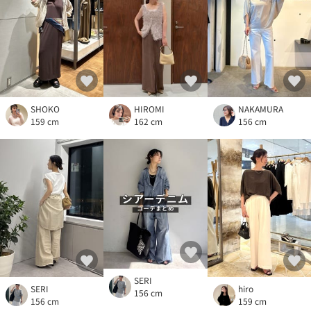
SHOKO
HIROMI
NAKAMURA
159 cm
162 cm
156 cm
SERI
SERI
hiro
156 cm
156 cm
159 cm