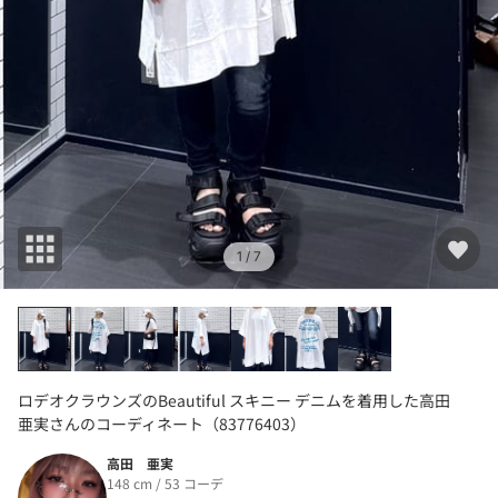
1
/ 7
ロデオクラウンズのBeautiful スキニー デニムを着用した高田
亜実さんのコーディネート（83776403）
高田 亜実
148 cm / 53 コーデ