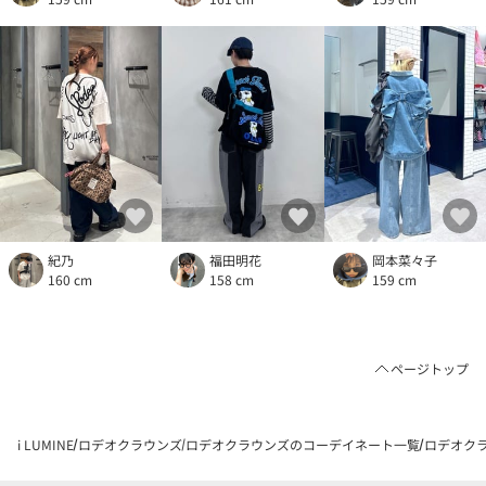
紀乃
福田明花
岡本菜々子
160 cm
158 cm
159 cm
ページトップ
i LUMINE
ロデオクラウンズ
ロデオクラウンズのコーデイネート一覧
ロデオクラ