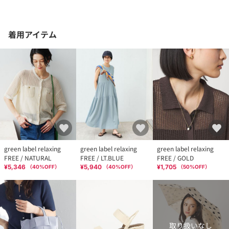
着用アイテム
green label relaxing
green label relaxing
green label relaxing
FREE / NATURAL
FREE / LT.BLUE
FREE / GOLD
¥5,346
¥5,940
¥1,705
（
40
%OFF）
（
40
%OFF）
（
50
%OFF）
取り扱いなし