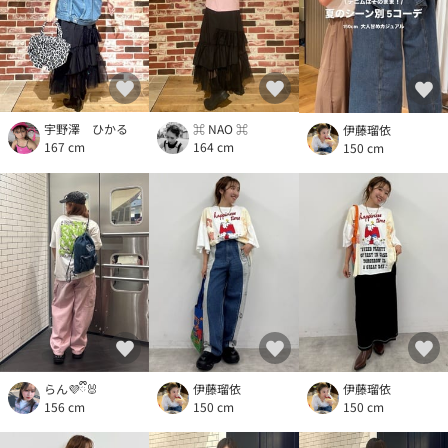
宇野澤 ひかる
⌘ NAO ⌘
伊藤瑠依
167 cm
164 cm
150 cm
らん💜ྀི🐰
伊藤瑠依
伊藤瑠依
156 cm
150 cm
150 cm