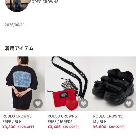
RODEO CROWNS
2026/06/11
着用アイテム
RODEO CROWNS
RODEO CROWNS
RODEO CROWNS
FREE / BLK
FREE / 柄RED5
M / BLK
¥3,300
¥3,465
¥6,800
（
40
%OFF）
（
30
%OFF）
（
20
%OFF）