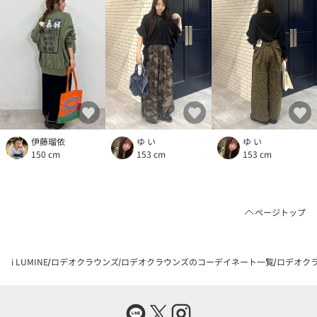
伊藤瑠依
ゆ い
ゆ い
150 cm
153 cm
153 cm
ページトップ
i LUMINE
ロデオクラウンズ
ロデオクラウンズのコーデイネート一覧
ロデオクラ