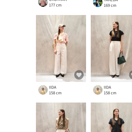
177 cm
169 cm
IIDA
IIDA
158 cm
158 cm