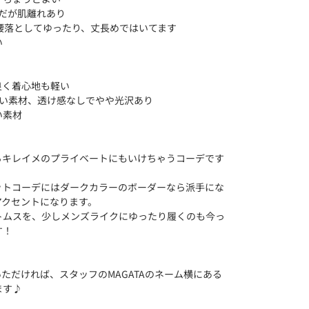
だが肌離れあり
腰落としてゆったり、丈長めではいてます
い
良く着心地も軽い
よい素材、透け感なしでやや光沢あり
い素材
らキレイメのプライベートにもいけちゃうコーデです
ットコーデにはダークカラーのボーダーなら派手にな
アクセントになります。
トムスを、少しメンズライクにゆったり履くのも今っ
す！
ただければ、スタッフのMAGATAのネーム横にある
ます♪