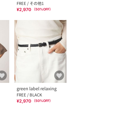
FREE / その他1
¥2,970
（
50
%OFF）
green label relaxing
FREE / BLACK
¥2,970
（
50
%OFF）