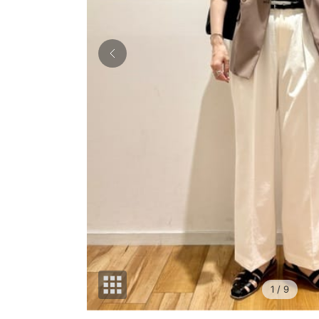
1
/ 9