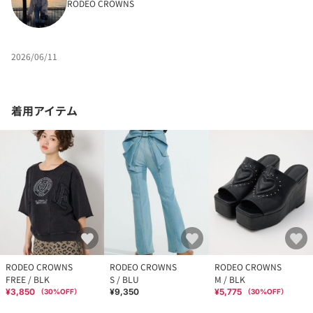
RODEO CROWNS
2026/06/11
着用アイテム
RODEO CROWNS
RODEO CROWNS
RODEO CROWNS
FREE / BLK
S / BLU
M / BLK
¥3,850
¥9,350
¥5,775
（
30
%OFF）
（
30
%OFF）