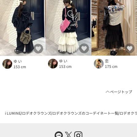
ゆ い
恋
ゆ い
153 cm
175 cm
153 cm
ページトップ
i LUMINE
ロデオクラウンズ
ロデオクラウンズのコーデイネート一覧
ロデオクラ